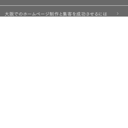
大阪でのホームページ制作と集客を成功させるには
ホームページ制作例
ホームページ制作プラン
WordPress スタンダードプラン
WordPress 格安プラン
育てるランディングページ
お知らせ・お役立ち
ホームページの栞