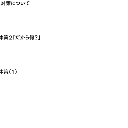
ス対策について
策２「だから何？」
策（１）